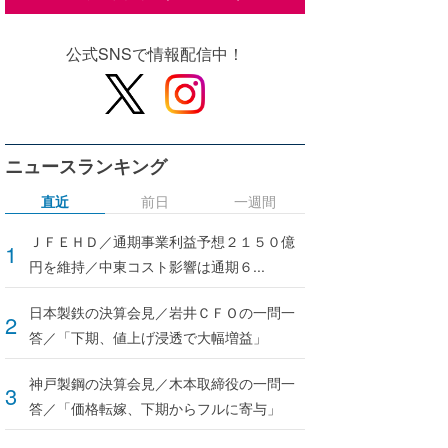
公式SNSで情報配信中！
ニュースランキング
直近
前日
一週間
ＪＦＥＨＤ／通期事業利益予想２１５０億
円を維持／中東コスト影響は通期６...
日本製鉄の決算会見／岩井ＣＦＯの一問一
答／「下期、値上げ浸透で大幅増益」
神戸製鋼の決算会見／木本取締役の一問一
答／「価格転嫁、下期からフルに寄与」