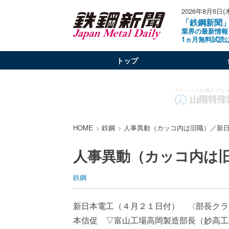
2026年8月6日(
「鉄鋼新聞
業界の最新情報
1ヵ月無料試読
トップ
HOME
鉄鋼
人事異動（カッコ内は旧職）／新
人事異動（カッコ内は
鉄鋼
新日本電工（４月２１日付） 〈部長クラ
本信促 ▽富山工場高岡製造部長（妙高工