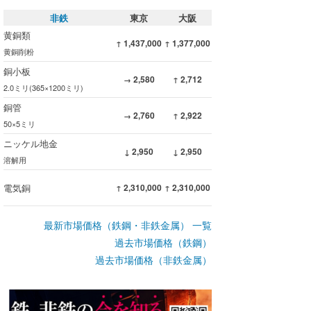
非鉄
東京
大阪
黄銅類
1,437,000
1,377,000
↑
↑
黄銅削粉
銅小板
2,580
2,712
→
↑
2.0ミリ(365×1200ミリ)
銅管
2,760
2,922
→
↑
50×5ミリ
ニッケル地金
2,950
2,950
↓
↓
溶解用
電気銅
2,310,000
2,310,000
↑
↑
最新市場価格（鉄鋼・非鉄金属） 一覧
過去市場価格（鉄鋼）
過去市場価格（非鉄金属）