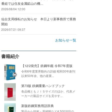
番組では住友金属鉱山の機...
2026/08/04 12:00
仙台支局移転のお知らせ 本日より新事務所で業務
開始
2026/07/21 09:37
お知らせ一覧
書籍紹介
【12/2発売】鉄鋼年鑑 令和7年度版
令和6年度業界動向の詳細 昭和30年創刊
以来50年余、他の産業...
第73版 鉄鋼重量ハンドブック
各品種ともＪＩＳサイズのほか、代表メ
ーカーの製品サイズを見やす...
新版鉄鋼実務用語辞典
製品から技術・原材料など4,500項目の