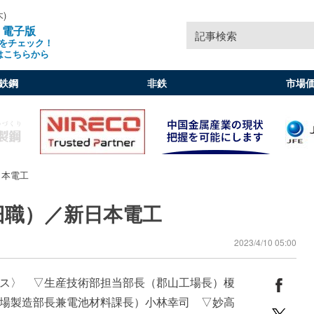
木)
」電子版
記事検索
をチェック！
はこちらから
鉄鋼
非鉄
市場
日本電工
旧職）／新日本電工
2023/4/10 05:00
ス〉 ▽生産技術部担当部長（郡山工場長）榎
場製造部長兼電池材料課長）小林幸司 ▽妙高