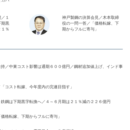
想／１
神戸製鋼の決算会見／木本取締
下期黒
役の一問一答／「価格転嫁、下
２１％
期からフルに寄与」
維持／中東コスト影響は通期６００億円／鋼材追加値上げ、インド事
／「コスト転嫁、今年度内の完遂目指す」
、鉄鋼は下期黒字転換へ／４～６月期は２１％減の２２６億円
「価格転嫁、下期からフルに寄与」