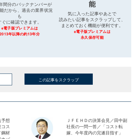
能
3年間分のバックナンバーが
能だから、過去の業界状況
気に入った記事やあとで
も
読みたい記事をスクラップして、
すぐに確認できます。
まとめておく機能が便利です。
※電子版プレミアムは
※電子版プレミアムは
2013年以降の約13年分
永久保存可能
この記事をスクラップ
益予想
ＪＦＥＨＤの決算会見／田中副
東コス
社長の一問一答／「コスト転
／鋼材
嫁、今年度内の完遂目指す」
でカバ