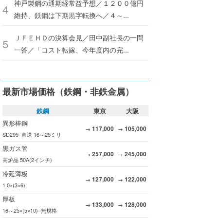
神戸製鋼の通期経常益予想／１２００億円
維持、鉄鋼は下期黒字転換へ／４～...
ＪＦＥＨＤの決算会見／田中副社長の一問
一答／「コスト転嫁、今年度内の完...
最新市場価格（鉄鋼・非鉄金属）
鉄鋼
東京
大阪
異形棒鋼
117,000
105,000
→
→
SD295=直送 16～25ミリ
黒ガス管
257,000
245,000
→
→
高炉品 50A(2インチ)
冷延薄板
127,000
122,000
→
→
1.0×(3×6)
厚板
133,000
128,000
→
→
16～25×(5×10)=無規格