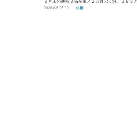
６月末の薄板３品在庫／２カ月ぶり減、３９５
2026/8/6 05:00
鉄鋼