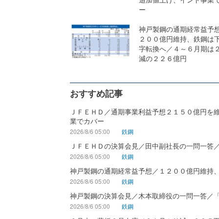
ー
神戸製鋼の通期経常益予
２００億円維持、鉄鋼は
字転換へ／４～６月期は
減の２２６億円
おすすめ記事
ＪＦＥＨＤ／通期事業利益予想２１５０億円を
業でカバー
2026/8/6 05:00
鉄鋼
ＪＦＥＨＤの決算会見／田中副社長の一問一答
2026/8/6 05:00
鉄鋼
神戸製鋼の通期経常益予想／１２００億円維持
2026/8/6 05:00
鉄鋼
神戸製鋼の決算会見／木本取締役の一問一答／
2026/8/6 05:00
鉄鋼