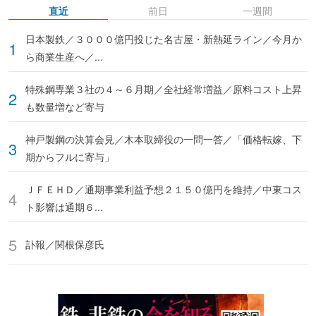
直近
前日
一週間
日本製鉄／３０００億円投じた名古屋・新熱延ライン／今月か
ら商業生産へ／...
特殊鋼専業３社の４～６月期／全社経常増益／原料コスト上昇
も数量増など寄与
神戸製鋼の決算会見／木本取締役の一問一答／「価格転嫁、下
期からフルに寄与」
ＪＦＥＨＤ／通期事業利益予想２１５０億円を維持／中東コス
ト影響は通期６...
訃報／関根保彦氏