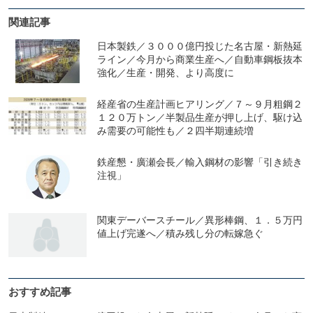
関連記事
日本製鉄／３０００億円投じた名古屋・新熱延
ライン／今月から商業生産へ／自動車鋼板抜本
強化／生産・開発、より高度に
経産省の生産計画ヒアリング／７～９月粗鋼２
１２０万トン／半製品生産が押し上げ、駆け込
み需要の可能性も／２四半期連続増
鉄産懇・廣瀬会長／輸入鋼材の影響「引き続き
注視」
関東デーバースチール／異形棒鋼、１．５万円
値上げ完遂へ／積み残し分の転嫁急ぐ
おすすめ記事