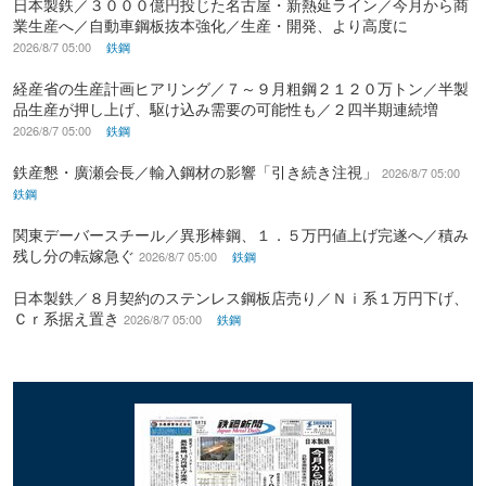
日本製鉄／３０００億円投じた名古屋・新熱延ライン／今月から商
業生産へ／自動車鋼板抜本強化／生産・開発、より高度に
2026/8/7 05:00
鉄鋼
経産省の生産計画ヒアリング／７～９月粗鋼２１２０万トン／半製
品生産が押し上げ、駆け込み需要の可能性も／２四半期連続増
2026/8/7 05:00
鉄鋼
鉄産懇・廣瀬会長／輸入鋼材の影響「引き続き注視」
2026/8/7 05:00
鉄鋼
関東デーバースチール／異形棒鋼、１．５万円値上げ完遂へ／積み
残し分の転嫁急ぐ
2026/8/7 05:00
鉄鋼
日本製鉄／８月契約のステンレス鋼板店売り／Ｎｉ系１万円下げ、
Ｃｒ系据え置き
2026/8/7 05:00
鉄鋼