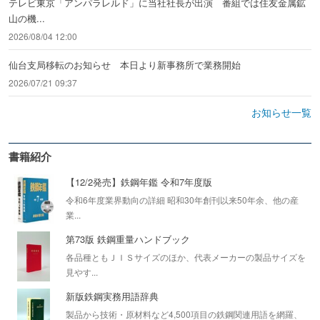
テレビ東京「アンパラレルド」に当社社長が出演 番組では住友金属鉱
山の機...
2026/08/04 12:00
仙台支局移転のお知らせ 本日より新事務所で業務開始
2026/07/21 09:37
お知らせ一覧
書籍紹介
【12/2発売】鉄鋼年鑑 令和7年度版
令和6年度業界動向の詳細 昭和30年創刊以来50年余、他の産
業...
第73版 鉄鋼重量ハンドブック
各品種ともＪＩＳサイズのほか、代表メーカーの製品サイズを
見やす...
新版鉄鋼実務用語辞典
製品から技術・原材料など4,500項目の鉄鋼関連用語を網羅、