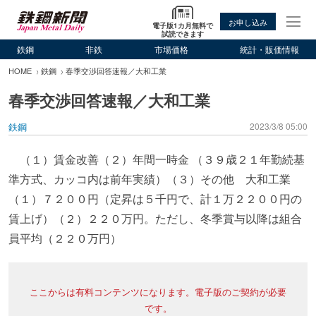
お申し込み
電子版1カ月無料で
試読できます
鉄鋼
非鉄
市場価格
統計・販価情報
HOME
鉄鋼
春季交渉回答速報／大和工業
春季交渉回答速報／大和工業
鉄鋼
2023/3/8 05:00
（１）賃金改善（２）年間一時金 （３９歳２１年勤続基
準方式、カッコ内は前年実績）（３）その他 大和工業
（１）７２００円（定昇は５千円で、計１万２２００円の
賃上げ）（２）２２０万円。ただし、冬季賞与以降は組合
員平均（２２０万円）
ここからは有料コンテンツになります。電子版のご契約が必要
です。