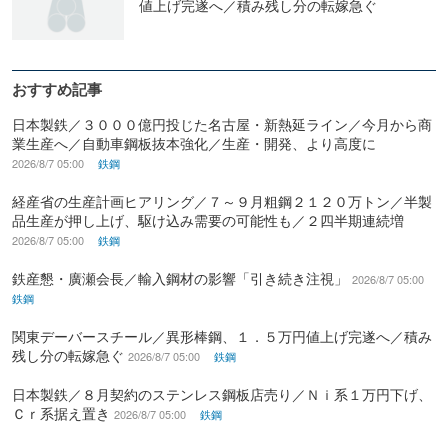
値上げ完遂へ／積み残し分の転嫁急ぐ
おすすめ記事
日本製鉄／３０００億円投じた名古屋・新熱延ライン／今月から商
業生産へ／自動車鋼板抜本強化／生産・開発、より高度に
2026/8/7 05:00
鉄鋼
経産省の生産計画ヒアリング／７～９月粗鋼２１２０万トン／半製
品生産が押し上げ、駆け込み需要の可能性も／２四半期連続増
2026/8/7 05:00
鉄鋼
鉄産懇・廣瀬会長／輸入鋼材の影響「引き続き注視」
2026/8/7 05:00
鉄鋼
関東デーバースチール／異形棒鋼、１．５万円値上げ完遂へ／積み
残し分の転嫁急ぐ
2026/8/7 05:00
鉄鋼
日本製鉄／８月契約のステンレス鋼板店売り／Ｎｉ系１万円下げ、
Ｃｒ系据え置き
2026/8/7 05:00
鉄鋼