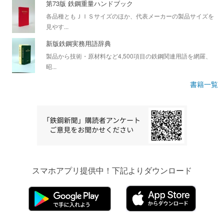
第73版 鉄鋼重量ハンドブック
各品種ともＪＩＳサイズのほか、代表メーカーの製品サイズを
見やす...
新版鉄鋼実務用語辞典
製品から技術・原材料など4,500項目の鉄鋼関連用語を網羅、
昭...
書籍一覧
スマホアプリ提供中！下記よりダウンロード