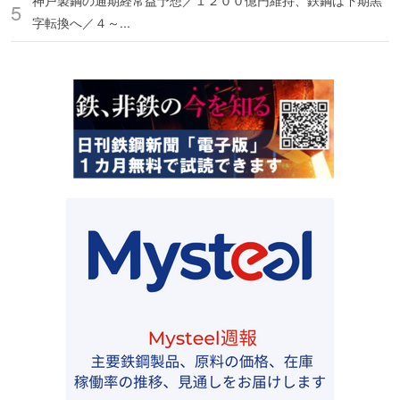
神戸製鋼の通期経常益予想／１２００億円維持、鉄鋼は下期黒
字転換へ／４～...