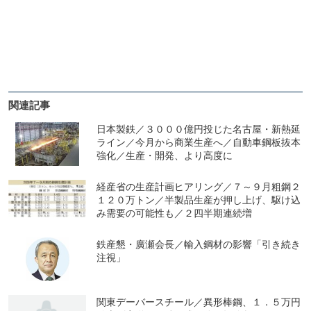
関連記事
日本製鉄／３０００億円投じた名古屋・新熱延
ライン／今月から商業生産へ／自動車鋼板抜本
強化／生産・開発、より高度に
経産省の生産計画ヒアリング／７～９月粗鋼２
１２０万トン／半製品生産が押し上げ、駆け込
み需要の可能性も／２四半期連続増
鉄産懇・廣瀬会長／輸入鋼材の影響「引き続き
注視」
関東デーバースチール／異形棒鋼、１．５万円