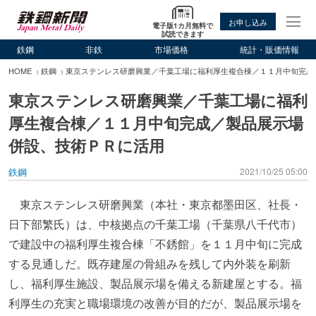
お申し込み
電子版1カ月無料で
試読できます
鉄鋼
非鉄
市場価格
統計・販価情報
HOME
鉄鋼
東京ステンレス研磨興業／千葉工場に福利厚生複合棟／１１月中旬完成
東京ステンレス研磨興業／千葉工場に福利
厚生複合棟／１１月中旬完成／製品展示場
併設、技術ＰＲに活用
鉄鋼
2021/10/25 05:00
東京ステンレス研磨興業（本社・東京都墨田区、社長・
日下部繁氏）は、中核拠点の千葉工場（千葉県八千代市）
で建設中の福利厚生複合棟「不銹館」を１１月中旬に完成
する見通しだ。既存建屋の骨組みを残して内外装を刷新
し、福利厚生施設、製品展示場を備える新建屋とする。福
利厚生の充実と職場環境の改善が目的だが、製品展示場を