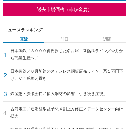
過去市場価格（非鉄金属）
ニュースランキング
直近
前日
一週間
日本製鉄／３０００億円投じた名古屋・新熱延ライン／今月か
ら商業生産へ／...
日本製鉄／８月契約のステンレス鋼板店売り／Ｎｉ系１万円下
げ、Ｃｒ系据え置き
鉄産懇・廣瀬会長／輸入鋼材の影響「引き続き注視」
古河電工／通期経常益予想４割上方修正／データセンター向け
拡大