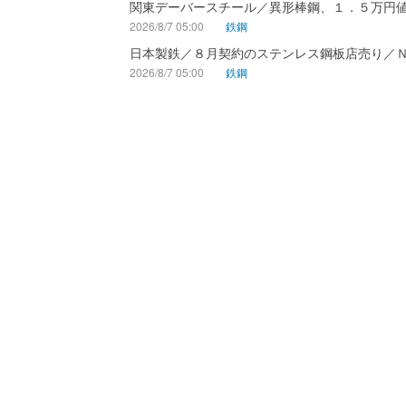
関東デーバースチール／異形棒鋼、１．５万円
2026/8/7 05:00
鉄鋼
日本製鉄／８月契約のステンレス鋼板店売り／
2026/8/7 05:00
鉄鋼