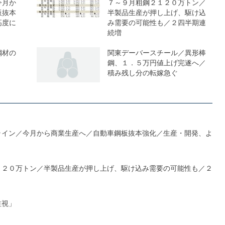
今月か
７～９月粗鋼２１２０万トン／
板抜本
半製品生産が押し上げ、駆け込
高度に
み需要の可能性も／２四半期連
続増
鋼材の
関東デーバースチール／異形棒
鋼、１．５万円値上げ完遂へ／
積み残し分の転嫁急ぐ
ライン／今月から商業生産へ／自動車鋼板抜本強化／生産・開発、よ
１２０万トン／半製品生産が押し上げ、駆け込み需要の可能性も／２
注視」