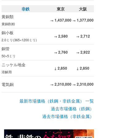
非鉄
東京
大阪
黄銅類
1,437,000
1,377,000
→
→
黄銅削粉
銅小板
2,580
2,712
→
→
2.0ミリ(365×1200ミリ)
銅管
2,760
2,922
→
→
50×5ミリ
ニッケル地金
2,850
2,850
↓
↓
溶解用
電気銅
2,310,000
2,310,000
→
→
最新市場価格（鉄鋼・非鉄金属） 一覧
過去市場価格（鉄鋼）
過去市場価格（非鉄金属）