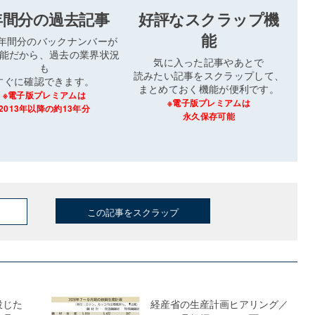
年間分の過去記事
好評なスクラップ機
能
3年間分のバックナンバーが
能だから、過去の業界状況
気に入った記事やあとで
も
読みたい記事をスクラップして、
すぐに確認できます。
まとめておく機能が便利です。
※電子版プレミアムは
※電子版プレミアムは
2013年以降の約13年分
永久保存可能
この記事をスクラップ
投じた
経産省の生産計画ヒアリング／