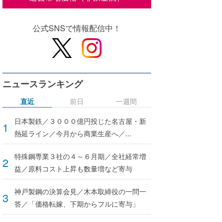
公式SNSで情報配信中！
ニュースランキング
直近
前日
一週間
日本製鉄／３０００億円投じた名古屋・新
熱延ライン／今月から商業生産へ／...
特殊鋼専業３社の４～６月期／全社経常増
益／原料コスト上昇も数量増など寄与
神戸製鋼の決算会見／木本取締役の一問一
答／「価格転嫁、下期からフルに寄与」