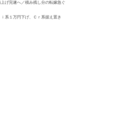
値上げ完遂へ／積み残し分の転嫁急ぐ
Ｎｉ系１万円下げ、Ｃｒ系据え置き