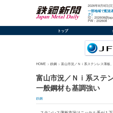
2026年8月9日(日
一部地域で配送
ク）
ID：202608@japa
PW：202608
トップ
HOME
鉄鋼
富山市況／Ｎｉ系ステンレス薄板
富山市況／Ｎｉ系ステ
一般鋼材も基調強い
鉄鋼
ステンレス薄板市況はニッケル系が１万