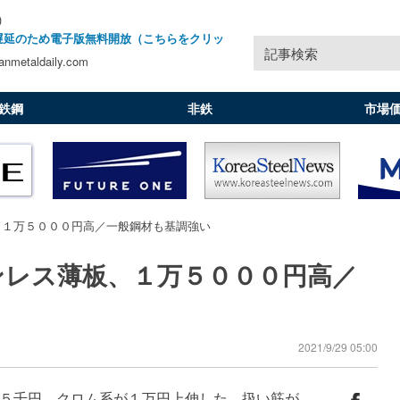
)
遅延のため電子版無料開放（こちらをクリッ
記事検索
nmetaldaily.com
鉄鋼
非鉄
市場
、１万５０００円高／一般鋼材も基調強い
ンレス薄板、１万５０００円高／
2021/9/29 05:00
５千円、クロム系が１万円上伸した。扱い筋が