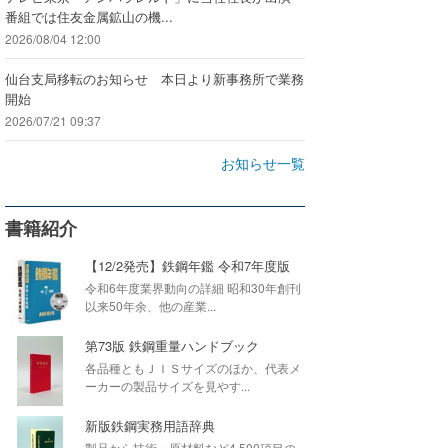
番組では住友金属鉱山の機...
2026/08/04 12:00
仙台支局移転のお知らせ 本日より新事務所で業務
開始
2026/07/21 09:37
お知らせ一覧
書籍紹介
【12/2発売】鉄鋼年鑑 令和7年度版
令和6年度業界動向の詳細 昭和30年創刊
以来50年余、他の産業...
第73版 鉄鋼重量ハンドブック
各品種ともＪＩＳサイズのほか、代表メ
ーカーの製品サイズを見やす...
新版鉄鋼実務用語辞典
製品から技術・原材料など4,500項目の