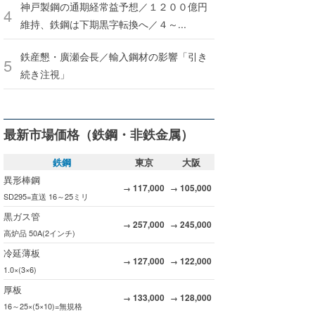
神戸製鋼の通期経常益予想／１２００億円
維持、鉄鋼は下期黒字転換へ／４～...
鉄産懇・廣瀬会長／輸入鋼材の影響「引き
続き注視」
最新市場価格（鉄鋼・非鉄金属）
鉄鋼
東京
大阪
異形棒鋼
117,000
105,000
→
→
SD295=直送 16～25ミリ
黒ガス管
257,000
245,000
→
→
高炉品 50A(2インチ)
冷延薄板
127,000
122,000
→
→
1.0×(3×6)
厚板
133,000
128,000
→
→
16～25×(5×10)=無規格