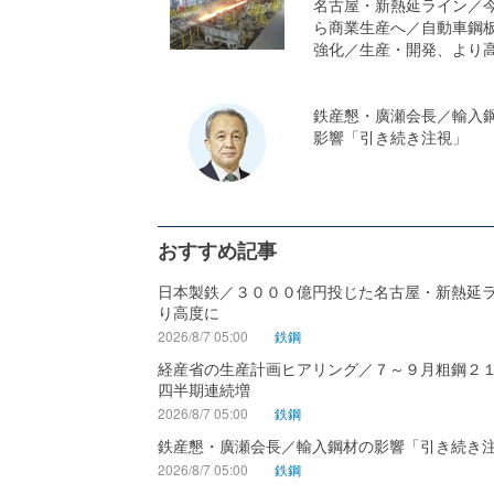
名古屋・新熱延ライン／
ら商業生産へ／自動車鋼
強化／生産・開発、より
鉄産懇・廣瀬会長／輸入
影響「引き続き注視」
おすすめ記事
日本製鉄／３０００億円投じた名古屋・新熱延
り高度に
2026/8/7 05:00
鉄鋼
経産省の生産計画ヒアリング／７～９月粗鋼２
四半期連続増
2026/8/7 05:00
鉄鋼
鉄産懇・廣瀬会長／輸入鋼材の影響「引き続き
2026/8/7 05:00
鉄鋼