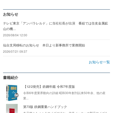
お知らせ
テレビ東京「アンパラレルド」に当社社長が出演 番組では住友金属鉱
山の機...
2026/08/04 12:00
仙台支局移転のお知らせ 本日より新事務所で業務開始
2026/07/21 09:37
お知らせ一覧
書籍紹介
【12/2発売】鉄鋼年鑑 令和7年度版
令和6年度業界動向の詳細 昭和30年創刊以来50年余、他の産
業...
第73版 鉄鋼重量ハンドブック
各品種ともＪＩＳサイズのほか、代表メーカーの製品サイズを