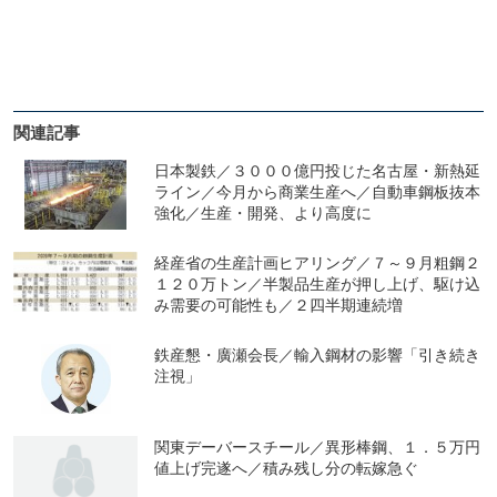
関連記事
日本製鉄／３０００億円投じた名古屋・新熱延
ライン／今月から商業生産へ／自動車鋼板抜本
強化／生産・開発、より高度に
経産省の生産計画ヒアリング／７～９月粗鋼２
１２０万トン／半製品生産が押し上げ、駆け込
み需要の可能性も／２四半期連続増
鉄産懇・廣瀬会長／輸入鋼材の影響「引き続き
注視」
関東デーバースチール／異形棒鋼、１．５万円
値上げ完遂へ／積み残し分の転嫁急ぐ