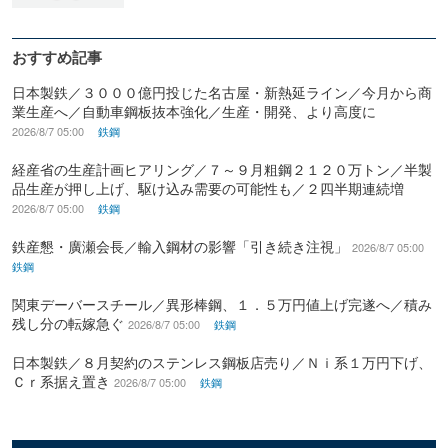
おすすめ記事
日本製鉄／３０００億円投じた名古屋・新熱延ライン／今月から商
業生産へ／自動車鋼板抜本強化／生産・開発、より高度に
2026/8/7 05:00
鉄鋼
経産省の生産計画ヒアリング／７～９月粗鋼２１２０万トン／半製
品生産が押し上げ、駆け込み需要の可能性も／２四半期連続増
2026/8/7 05:00
鉄鋼
鉄産懇・廣瀬会長／輸入鋼材の影響「引き続き注視」
2026/8/7 05:00
鉄鋼
関東デーバースチール／異形棒鋼、１．５万円値上げ完遂へ／積み
残し分の転嫁急ぐ
2026/8/7 05:00
鉄鋼
日本製鉄／８月契約のステンレス鋼板店売り／Ｎｉ系１万円下げ、
Ｃｒ系据え置き
2026/8/7 05:00
鉄鋼