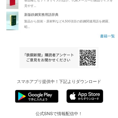
見やす...
新版鉄鋼実務用語辞典
製品から技術・原材料など4,500項目の鉄鋼関連用語を網羅、
昭...
書籍一覧
スマホアプリ提供中！下記よりダウンロード
公式SNSで情報配信中！