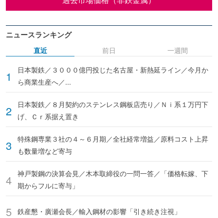
ニュースランキング
直近
前日
一週間
日本製鉄／３０００億円投じた名古屋・新熱延ライン／今月か
ら商業生産へ／...
日本製鉄／８月契約のステンレス鋼板店売り／Ｎｉ系１万円下
げ、Ｃｒ系据え置き
特殊鋼専業３社の４～６月期／全社経常増益／原料コスト上昇
も数量増など寄与
神戸製鋼の決算会見／木本取締役の一問一答／「価格転嫁、下
期からフルに寄与」
鉄産懇・廣瀬会長／輸入鋼材の影響「引き続き注視」