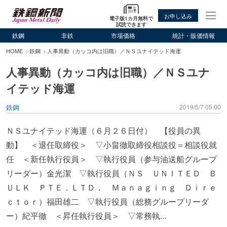
お申し込み
電子版1カ月無料で
試読できます
鉄鋼
非鉄
市場価格
統計・販価情報
HOME
鉄鋼
人事異動（カッコ内は旧職）／ＮＳユナイテッド海運
人事異動（カッコ内は旧職）／ＮＳユナ
イテッド海運
鉄鋼
2019/5/7 05:00
ＮＳユナイテッド海運（６月２６日付） 【役員の異
動】 ＜退任取締役＞ ▽小畠徹取締役相談役＝相談役就
任 ＜新任執行役員＞ ▽執行役員（参与油送船グループ
リーダー）金光潔 ▽執行役員（ＮＳ ＵＮＩＴＥＤ Ｂ
ＵＬＫ ＰＴＥ．ＬＴＤ． Ｍａｎａｇｉｎｇ Ｄｉｒｅ
ｃｔｏｒ）福田雄二 ▽執行役員（総務グループリーダ
ー）紀平徹 ＜昇任執行役員＞ ▽常務執...