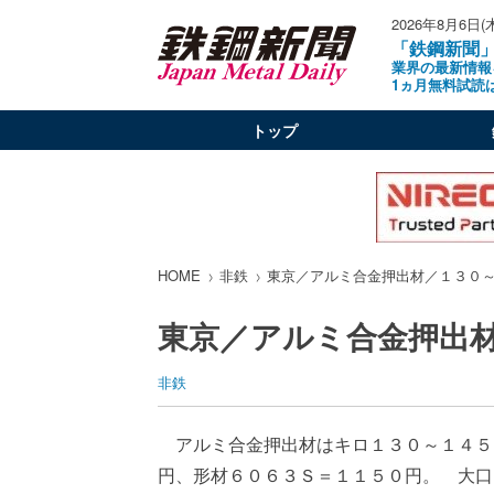
2026年8月6日(
「鉄鋼新聞
業界の最新情報
1ヵ月無料試読
トップ
HOME
非鉄
東京／アルミ合金押出材／１３０
東京／アルミ合金押出
非鉄
アルミ合金押出材はキロ１３０～１４５
円、形材６０６３Ｓ＝１１５０円。 大口