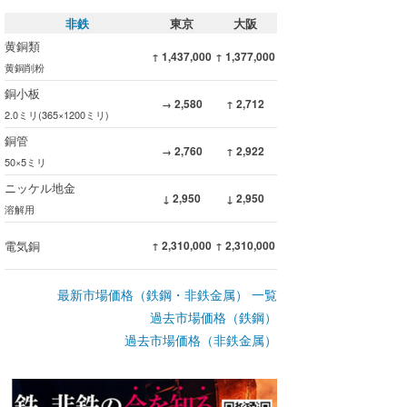
非鉄
東京
大阪
黄銅類
1,437,000
1,377,000
↑
↑
黄銅削粉
銅小板
2,580
2,712
→
↑
2.0ミリ(365×1200ミリ)
銅管
2,760
2,922
→
↑
50×5ミリ
ニッケル地金
2,950
2,950
↓
↓
溶解用
電気銅
2,310,000
2,310,000
↑
↑
最新市場価格（鉄鋼・非鉄金属） 一覧
過去市場価格（鉄鋼）
過去市場価格（非鉄金属）