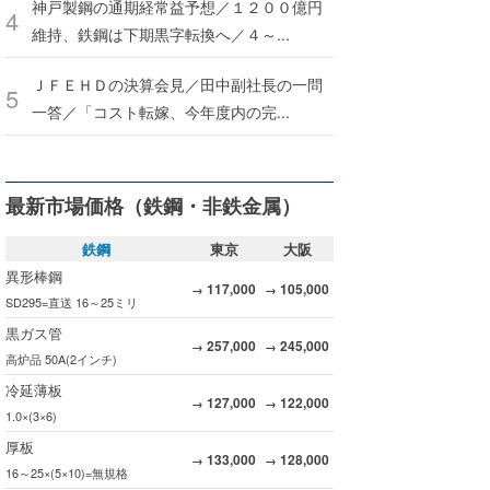
神戸製鋼の通期経常益予想／１２００億円
維持、鉄鋼は下期黒字転換へ／４～...
ＪＦＥＨＤの決算会見／田中副社長の一問
一答／「コスト転嫁、今年度内の完...
最新市場価格（鉄鋼・非鉄金属）
鉄鋼
東京
大阪
異形棒鋼
117,000
105,000
→
→
SD295=直送 16～25ミリ
黒ガス管
257,000
245,000
→
→
高炉品 50A(2インチ)
冷延薄板
127,000
122,000
→
→
1.0×(3×6)
厚板
133,000
128,000
→
→
16～25×(5×10)=無規格