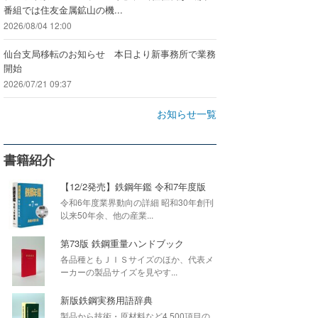
番組では住友金属鉱山の機...
2026/08/04 12:00
仙台支局移転のお知らせ 本日より新事務所で業務
開始
2026/07/21 09:37
お知らせ一覧
書籍紹介
【12/2発売】鉄鋼年鑑 令和7年度版
令和6年度業界動向の詳細 昭和30年創刊
以来50年余、他の産業...
第73版 鉄鋼重量ハンドブック
各品種ともＪＩＳサイズのほか、代表メ
ーカーの製品サイズを見やす...
新版鉄鋼実務用語辞典
製品から技術・原材料など4,500項目の