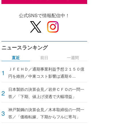
公式SNSで情報配信中！
ニュースランキング
直近
前日
一週間
ＪＦＥＨＤ／通期事業利益予想２１５０億
円を維持／中東コスト影響は通期６...
日本製鉄の決算会見／岩井ＣＦＯの一問一
答／「下期、値上げ浸透で大幅増益」
神戸製鋼の決算会見／木本取締役の一問一
答／「価格転嫁、下期からフルに寄与」