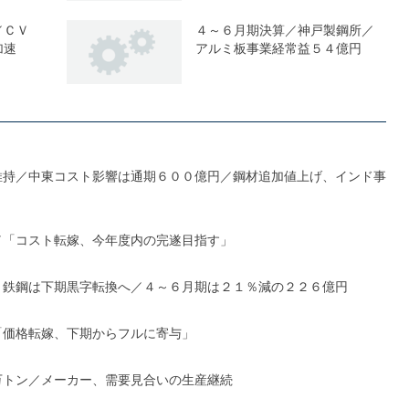
／ＣＶ
４～６月期決算／神戸製鋼所／
加速
アルミ板事業経常益５４億円
維持／中東コスト影響は通期６００億円／鋼材追加値上げ、インド事
／「コスト転嫁、今年度内の完遂目指す」
、鉄鋼は下期黒字転換へ／４～６月期は２１％減の２２６億円
「価格転嫁、下期からフルに寄与」
万トン／メーカー、需要見合いの生産継続