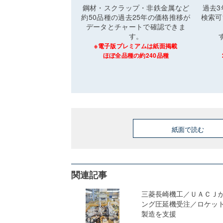
鋼材・スクラップ・非鉄金属など
過去
約50品種の過去25年の価格推移が
検索可
データとチャートで確認できま
す。
※電子版プレミアムは紙面掲載
ほぼ全品種の約240品種
紙面で読む
関連記事
三菱長崎機工／ＵＡＣＪ
ング圧延機受注／ロケッ
製造を支援