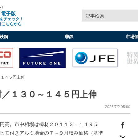
木)
」電子版
記事検索
をチェック！
はこちらから
鉄鋼
非鉄
市場
～１４５円上伸
材／１３０～１４５円上伸
2026/7/2 05:00
円高。市中相場は棒材２０１１Ｓ＝１４９５
ヒモ付きアルミ地金の７～９月積み価格（基準