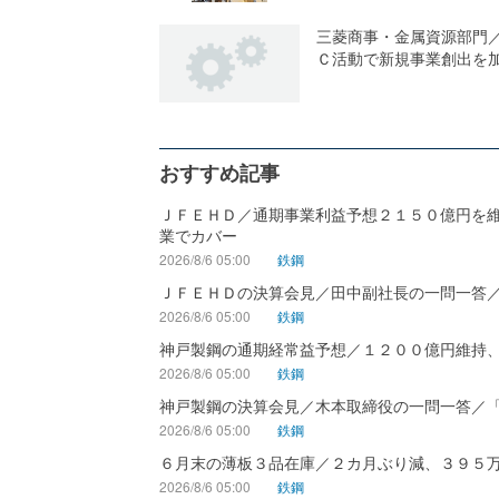
三菱商事・金属資源部門
Ｃ活動で新規事業創出を
おすすめ記事
ＪＦＥＨＤ／通期事業利益予想２１５０億円を
業でカバー
2026/8/6 05:00
鉄鋼
ＪＦＥＨＤの決算会見／田中副社長の一問一答
2026/8/6 05:00
鉄鋼
神戸製鋼の通期経常益予想／１２００億円維持
2026/8/6 05:00
鉄鋼
神戸製鋼の決算会見／木本取締役の一問一答／
2026/8/6 05:00
鉄鋼
６月末の薄板３品在庫／２カ月ぶり減、３９５
2026/8/6 05:00
鉄鋼