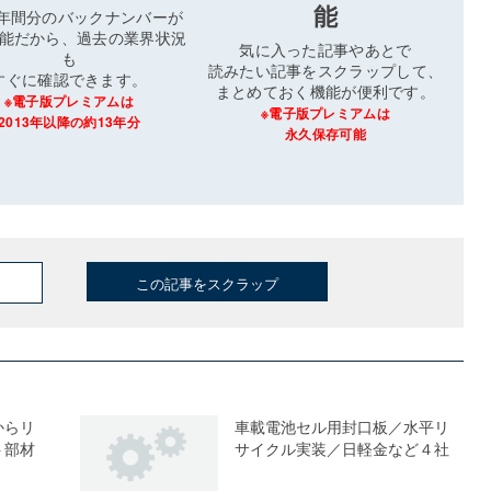
能
3年間分のバックナンバーが
能だから、過去の業界状況
気に入った記事やあとで
も
読みたい記事をスクラップして、
すぐに確認できます。
まとめておく機能が便利です。
※電子版プレミアムは
※電子版プレミアムは
2013年以降の約13年分
永久保存可能
この記事をスクラップ
からリ
車載電池セル用封口板／水平リ
ト部材
サイクル実装／日軽金など４社