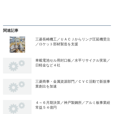
関連記事
三菱長崎機工／ＵＡＣＪからリング圧延機受注
／ロケット部材製造を支援
車載電池セル用封口板／水平リサイクル実装／
日軽金など４社
三菱商事・金属資源部門／ＣＶＣ活動で新規事
業創出を加速
４～６月期決算／神戸製鋼所／アルミ板事業経
常益５４億円