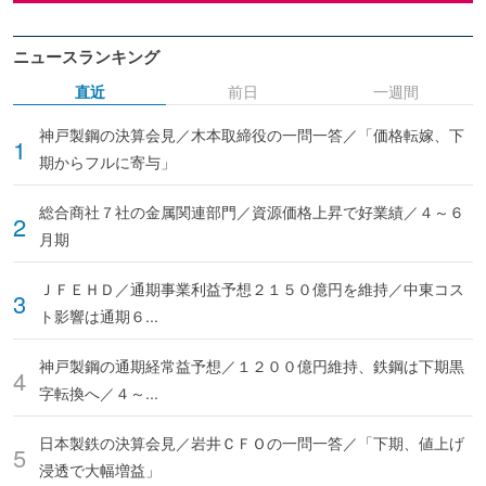
ニュースランキング
直近
前日
一週間
神戸製鋼の決算会見／木本取締役の一問一答／「価格転嫁、下
期からフルに寄与」
総合商社７社の金属関連部門／資源価格上昇で好業績／４～６
月期
ＪＦＥＨＤ／通期事業利益予想２１５０億円を維持／中東コス
ト影響は通期６...
神戸製鋼の通期経常益予想／１２００億円維持、鉄鋼は下期黒
字転換へ／４～...
日本製鉄の決算会見／岩井ＣＦＯの一問一答／「下期、値上げ
浸透で大幅増益」