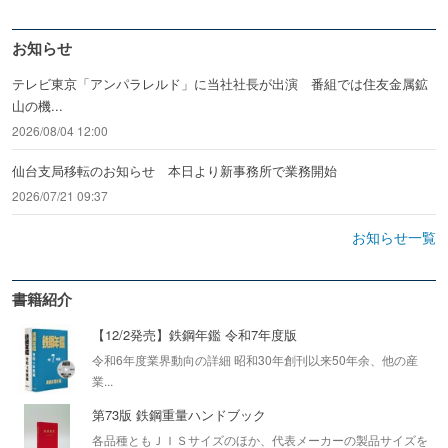
お知らせ
テレビ東京「アンパラレルド」に当社社長が出演 番組では住友金属鉱
山の機...
2026/08/04 12:00
仙台支局移転のお知らせ 本日より新事務所で業務開始
2026/07/21 09:37
お知らせ一覧
書籍紹介
【12/2発売】鉄鋼年鑑 令和7年度版
令和6年度業界動向の詳細 昭和30年創刊以来50年余、他の産
業...
第73版 鉄鋼重量ハンドブック
各品種ともＪＩＳサイズのほか、代表メーカーの製品サイズを