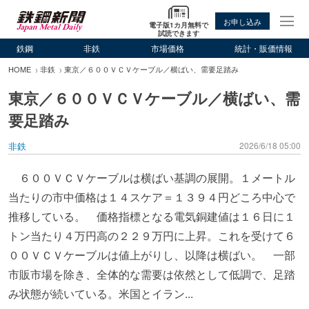
お申し込み
電子版1カ月無料で
試読できます
鉄鋼
非鉄
市場価格
統計・販価情報
HOME
非鉄
東京／６００ＶＣＶケーブル／横ばい、需要足踏み
東京／６００ＶＣＶケーブル／横ばい、需
要足踏み
非鉄
2026/6/18 05:00
６００ＶＣＶケーブルは横ばい基調の展開。１メートル
当たりの市中価格は１４スケア＝１３９４円どころ中心で
推移している。 価格指標となる電気銅建値は１６日に１
トン当たり４万円高の２２９万円に上昇。これを受けて６
００ＶＣＶケーブルは値上がりし、以降は横ばい。 一部
市販市場を除き、全体的な需要は依然として低調で、足踏
み状態が続いている。米国とイラン...