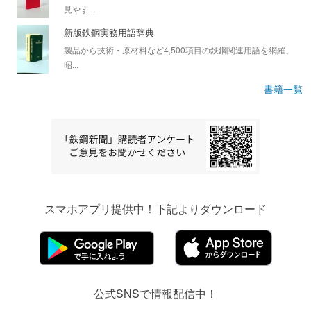
見やす...
新版鉄鋼実務用語辞典
製品から技術・原材料など4,500項目の鉄鋼関連用語を網羅、
昭...
書籍一覧
スマホアプリ提供中！下記よりダウンロード
公式SNSで情報配信中！