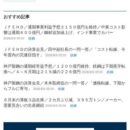
おすすめ記事
ＪＦＥＨＤ／通期事業利益予想２１５０億円を維持／中東コスト影
響は通期６００億円／鋼材追加値上げ、インド事業でカバー
2026/8/6 05:00
鉄鋼
ＪＦＥＨＤの決算会見／田中副社長の一問一答／「コスト転嫁、今
年度内の完遂目指す」
2026/8/6 05:00
鉄鋼
神戸製鋼の通期経常益予想／１２００億円維持、鉄鋼は下期黒字転
換へ／４～６月期は２１％減の２２６億円
2026/8/6 05:00
鉄鋼
神戸製鋼の決算会見／木本取締役の一問一答／「価格転嫁、下期か
らフルに寄与」
2026/8/6 05:00
鉄鋼
６月末の薄板３品在庫／２カ月ぶり減、３９５万トン／メーカー、
需要見合いの生産継続
2026/8/6 05:00
鉄鋼