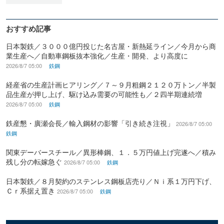
おすすめ記事
日本製鉄／３０００億円投じた名古屋・新熱延ライン／今月から商
業生産へ／自動車鋼板抜本強化／生産・開発、より高度に
2026/8/7 05:00
鉄鋼
経産省の生産計画ヒアリング／７～９月粗鋼２１２０万トン／半製
品生産が押し上げ、駆け込み需要の可能性も／２四半期連続増
2026/8/7 05:00
鉄鋼
鉄産懇・廣瀬会長／輸入鋼材の影響「引き続き注視」
2026/8/7 05:00
鉄鋼
関東デーバースチール／異形棒鋼、１．５万円値上げ完遂へ／積み
残し分の転嫁急ぐ
2026/8/7 05:00
鉄鋼
日本製鉄／８月契約のステンレス鋼板店売り／Ｎｉ系１万円下げ、
Ｃｒ系据え置き
2026/8/7 05:00
鉄鋼