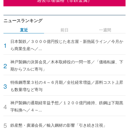
ニュースランキング
直近
前日
一週間
日本製鉄／３０００億円投じた名古屋・新熱延ライン／今月か
ら商業生産へ／...
神戸製鋼の決算会見／木本取締役の一問一答／「価格転嫁、下
期からフルに寄与」
特殊鋼専業３社の４～６月期／全社経常増益／原料コスト上昇
も数量増など寄与
神戸製鋼の通期経常益予想／１２００億円維持、鉄鋼は下期黒
字転換へ／４～...
鉄産懇・廣瀬会長／輸入鋼材の影響「引き続き注視」