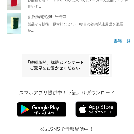
見やす...
新版鉄鋼実務用語辞典
製品から技術・原材料など4,500項目の鉄鋼関連用語を網羅、
昭...
書籍一覧
スマホアプリ提供中！下記よりダウンロード
公式SNSで情報配信中！