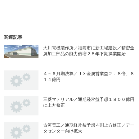
関連記事
大川電機製作所／福島市に新工場建設／精密金
属加工部品の能力倍増２８年下期操業開始
４～６月期決算／ＪＸ金属営業益２．８倍、８
１４億円
三菱マテリアル／通期経常益予想１８００億円
に上方修正
古河電工／通期経常益予想４割上方修正／デー
タセンター向け拡大