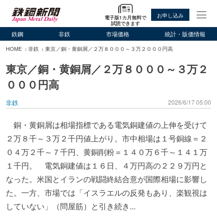
お申し込み
電子版1カ月無料で
試読できます
鉄鋼
非鉄
市場価格
統計・販価情報
HOME
非鉄
東京／銅・黄銅屑／２万８０００～３万２０００円高
東京／銅・黄銅屑／２万８０００～３万２
０００円高
非鉄
2026/6/17 05:00
銅・黄銅屑は相場指標である電気銅建値の上伸を受けて
２万８千～３万２千円値上がり。市中相場は１号銅線＝２
０４万２千～７千円、黄銅削粉＝１４０万６千～１４１万
１千円。 電気銅建値は１６日、４万円高の２２９万円と
なった。米国とイランの戦闘終結合意が国際相場に影響し
た。一方、市場では「イスラエルの反発もあり、楽観視は
していない」（問屋筋）と引き続き...