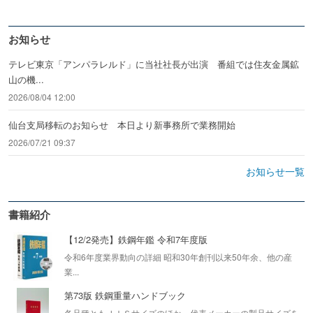
お知らせ
テレビ東京「アンパラレルド」に当社社長が出演 番組では住友金属鉱
山の機...
2026/08/04 12:00
仙台支局移転のお知らせ 本日より新事務所で業務開始
2026/07/21 09:37
お知らせ一覧
書籍紹介
【12/2発売】鉄鋼年鑑 令和7年度版
令和6年度業界動向の詳細 昭和30年創刊以来50年余、他の産
業...
第73版 鉄鋼重量ハンドブック
各品種ともＪＩＳサイズのほか、代表メーカーの製品サイズを