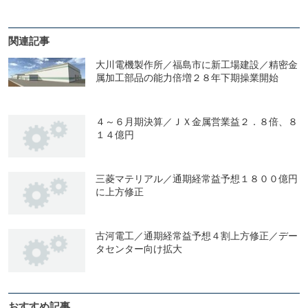
関連記事
大川電機製作所／福島市に新工場建設／精密金
属加工部品の能力倍増２８年下期操業開始
４～６月期決算／ＪＸ金属営業益２．８倍、８
１４億円
三菱マテリアル／通期経常益予想１８００億円
に上方修正
古河電工／通期経常益予想４割上方修正／デー
タセンター向け拡大
おすすめ記事