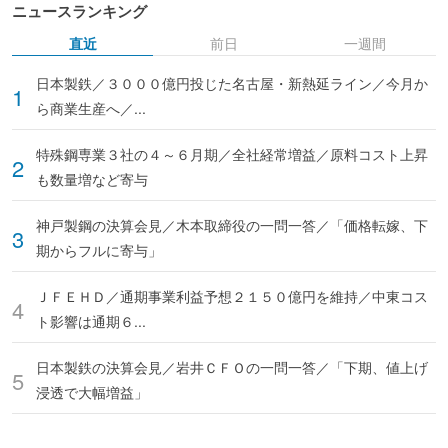
ニュースランキング
直近
前日
一週間
日本製鉄／３０００億円投じた名古屋・新熱延ライン／今月か
ら商業生産へ／...
特殊鋼専業３社の４～６月期／全社経常増益／原料コスト上昇
も数量増など寄与
神戸製鋼の決算会見／木本取締役の一問一答／「価格転嫁、下
期からフルに寄与」
ＪＦＥＨＤ／通期事業利益予想２１５０億円を維持／中東コス
ト影響は通期６...
日本製鉄の決算会見／岩井ＣＦＯの一問一答／「下期、値上げ
浸透で大幅増益」