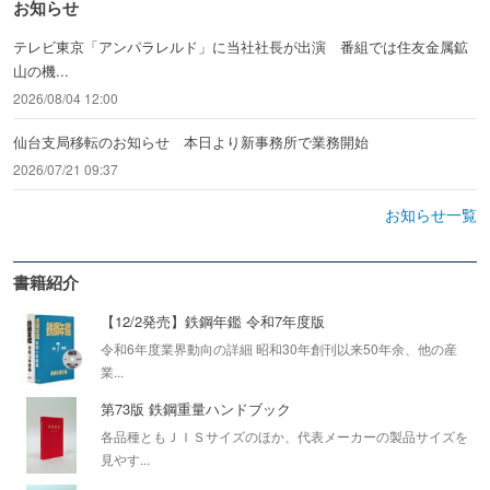
お知らせ
テレビ東京「アンパラレルド」に当社社長が出演 番組では住友金属鉱
山の機...
2026/08/04 12:00
仙台支局移転のお知らせ 本日より新事務所で業務開始
2026/07/21 09:37
お知らせ一覧
書籍紹介
【12/2発売】鉄鋼年鑑 令和7年度版
令和6年度業界動向の詳細 昭和30年創刊以来50年余、他の産
業...
第73版 鉄鋼重量ハンドブック
各品種ともＪＩＳサイズのほか、代表メーカーの製品サイズを
見やす...