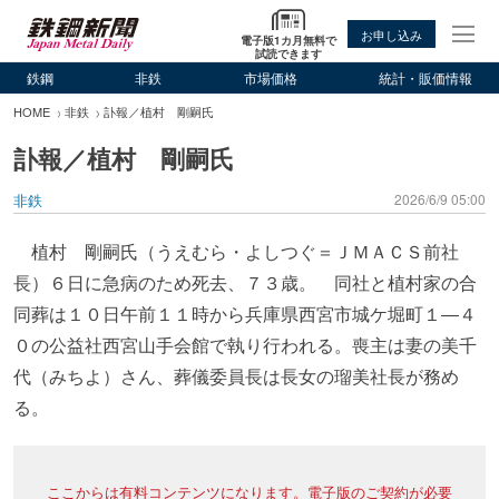
お申し込み
電子版1カ月無料で
試読できます
鉄鋼
非鉄
市場価格
統計・販価情報
HOME
非鉄
訃報／植村 剛嗣氏
訃報／植村 剛嗣氏
非鉄
2026/6/9 05:00
植村 剛嗣氏（うえむら・よしつぐ＝ＪＭＡＣＳ前社
長）６日に急病のため死去、７３歳。 同社と植村家の合
同葬は１０日午前１１時から兵庫県西宮市城ケ堀町１―４
０の公益社西宮山手会館で執り行われる。喪主は妻の美千
代（みちよ）さん、葬儀委員長は長女の瑠美社長が務め
る。
ここからは有料コンテンツになります。電子版のご契約が必要