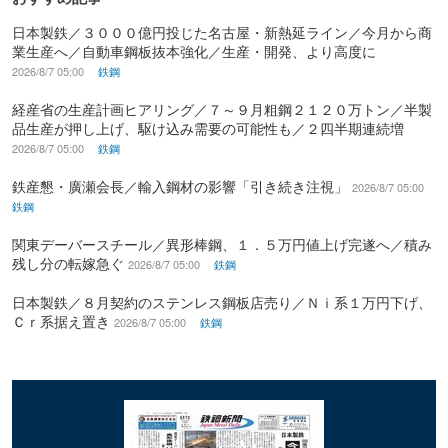
日本製鉄／３０００億円投じた名古屋・新熱延ライン／今月から商
業生産へ／自動車鋼板抜本強化／生産・開発、より高度に
2026/8/7 05:00
鉄鋼
経産省の生産計画ヒアリング／７～９月粗鋼２１２０万トン／半製
品生産が押し上げ、駆け込み需要の可能性も／２四半期連続増
2026/8/7 05:00
鉄鋼
鉄産懇・廣瀬会長／輸入鋼材の影響「引き続き注視」
2026/8/7 05:00
鉄鋼
関東デーバースチール／異形棒鋼、１．５万円値上げ完遂へ／積み
残し分の転嫁急ぐ
2026/8/7 05:00
鉄鋼
日本製鉄／８月契約のステンレス鋼板店売り／Ｎｉ系１万円下げ、
Ｃｒ系据え置き
2026/8/7 05:00
鉄鋼