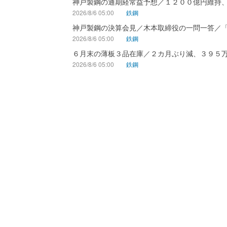
神戸製鋼の通期経常益予想／１２００億円維持
2026/8/6 05:00
鉄鋼
神戸製鋼の決算会見／木本取締役の一問一答／
2026/8/6 05:00
鉄鋼
６月末の薄板３品在庫／２カ月ぶり減、３９５
2026/8/6 05:00
鉄鋼