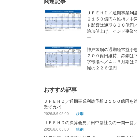
関連記事
ＪＦＥＨＤ／通期事業利
２１５０億円を維持／中
ト影響は通期６００億円
追加値上げ、インド事業
ー
神戸製鋼の通期経常益予
２００億円維持、鉄鋼は
字転換へ／４～６月期は
減の２２６億円
おすすめ記事
ＪＦＥＨＤ／通期事業利益予想２１５０億円を
業でカバー
2026/8/6 05:00
鉄鋼
ＪＦＥＨＤの決算会見／田中副社長の一問一答
2026/8/6 05:00
鉄鋼