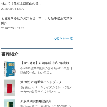
番組では住友金属鉱山の機...
2026/08/04 12:00
仙台支局移転のお知らせ 本日より新事務所で業務
開始
2026/07/21 09:37
お知らせ一覧
書籍紹介
【12/2発売】鉄鋼年鑑 令和7年度版
令和6年度業界動向の詳細 昭和30年創刊
以来50年余、他の産業...
第73版 鉄鋼重量ハンドブック
各品種ともＪＩＳサイズのほか、代表メ
ーカーの製品サイズを見やす...
新版鉄鋼実務用語辞典
製品から技術・原材料など4,500項目の