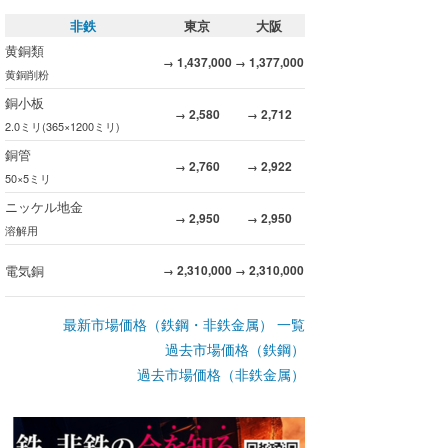
非鉄
東京
大阪
黄銅類
1,437,000
1,377,000
→
→
黄銅削粉
銅小板
2,580
2,712
→
→
2.0ミリ(365×1200ミリ)
銅管
2,760
2,922
→
→
50×5ミリ
ニッケル地金
2,950
2,950
→
→
溶解用
電気銅
2,310,000
2,310,000
→
→
最新市場価格（鉄鋼・非鉄金属） 一覧
過去市場価格（鉄鋼）
過去市場価格（非鉄金属）