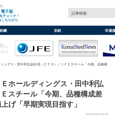
木)
」電子版
記事検索
をチェック！
はこちらから
鉄鋼
非鉄
市場
ディングス・田中利弘副社長（ＣＦＯ）／ＪＦＥスチール「今期、品種構
」
ＦＥホールディングス・田中利弘
ＦＥスチール「今期、品種構成差
値上げ「早期実現目指す」
2026/5/29 05:00