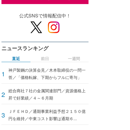
公式SNSで情報配信中！
ニュースランキング
直近
前日
一週間
神戸製鋼の決算会見／木本取締役の一問一
答／「価格転嫁、下期からフルに寄与」
総合商社７社の金属関連部門／資源価格上
昇で好業績／４～６月期
ＪＦＥＨＤ／通期事業利益予想２１５０億
円を維持／中東コスト影響は通期６...