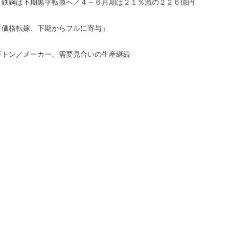
、鉄鋼は下期黒字転換へ／４～６月期は２１％減の２２６億円
「価格転嫁、下期からフルに寄与」
万トン／メーカー、需要見合いの生産継続