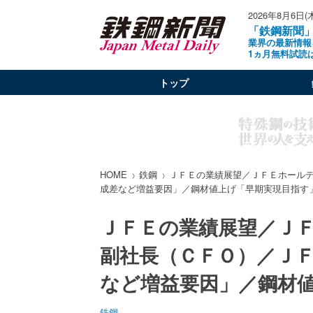
2026年8月6日(
「鉄鋼新聞
業界の最新情報
1ヵ月無料試読
トップ
HOME
鉄鋼
ＪＦＥの業績展望／ＪＦＥホール
成差など増益要因」／鋼材値上げ「早期実現目指す
ＪＦＥの業績展望／Ｊ
副社長（ＣＦＯ）／Ｊ
など増益要因」／鋼材
鉄鋼