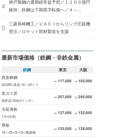
神戸製鋼の通期経常益予想／１２００億円
維持、鉄鋼は下期黒字転換へ／４～...
三菱長崎機工／ＵＡＣＪからリング圧延機
受注／ロケット部材製造を支援
最新市場価格（鉄鋼・非鉄金属）
鉄鋼
東京
大阪
異形棒鋼
117,000
105,000
→
→
SD295=直送 16～25ミリ
黒ガス管
257,000
245,000
→
→
高炉品 50A(2インチ)
冷延薄板
127,000
122,000
→
→
1.0×(3×6)
厚板
133,000
128,000
→
→
16～25×(5×10)=無規格