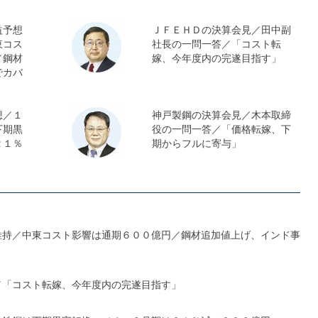
益予想
ＪＦＥＨＤの決算会見／田中副
東コス
社長の一問一答／「コスト転
／鋼材
嫁、今年度内の完遂目指す」
でカバ
想／１
神戸製鋼の決算会見／木本取締
下期黒
役の一問一答／「価格転嫁、下
２１％
期からフルに寄与」
維持／中東コスト影響は通期６００億円／鋼材追加値上げ、インド事
／「コスト転嫁、今年度内の完遂目指す」