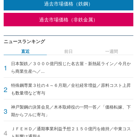
過去市場価格（鉄鋼）
過去市場価格（非鉄金属）
ニュースランキング
直近
前日
一週間
日本製鉄／３０００億円投じた名古屋・新熱延ライン／今月か
ら商業生産へ／...
特殊鋼専業３社の４～６月期／全社経常増益／原料コスト上昇
も数量増など寄与
神戸製鋼の決算会見／木本取締役の一問一答／「価格転嫁、下
期からフルに寄与」
ＪＦＥＨＤ／通期事業利益予想２１５０億円を維持／中東コス
ト影響は通期６...