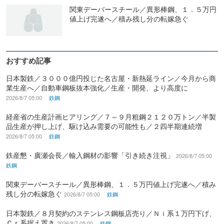
関東デーバースチール／異形棒鋼、１．５万円
値上げ完遂へ／積み残し分の転嫁急ぐ
おすすめ記事
日本製鉄／３０００億円投じた名古屋・新熱延ライン／今月から商
業生産へ／自動車鋼板抜本強化／生産・開発、より高度に
2026/8/7 05:00
鉄鋼
経産省の生産計画ヒアリング／７～９月粗鋼２１２０万トン／半製
品生産が押し上げ、駆け込み需要の可能性も／２四半期連続増
2026/8/7 05:00
鉄鋼
鉄産懇・廣瀬会長／輸入鋼材の影響「引き続き注視」
2026/8/7 05:00
鉄鋼
関東デーバースチール／異形棒鋼、１．５万円値上げ完遂へ／積み
残し分の転嫁急ぐ
2026/8/7 05:00
鉄鋼
日本製鉄／８月契約のステンレス鋼板店売り／Ｎｉ系１万円下げ、
Ｃｒ系据え置き
2026/8/7 05:00
鉄鋼