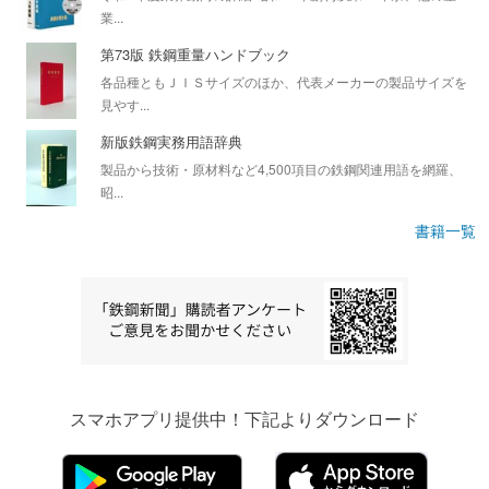
業...
第73版 鉄鋼重量ハンドブック
各品種ともＪＩＳサイズのほか、代表メーカーの製品サイズを
見やす...
新版鉄鋼実務用語辞典
製品から技術・原材料など4,500項目の鉄鋼関連用語を網羅、
昭...
書籍一覧
スマホアプリ提供中！下記よりダウンロード