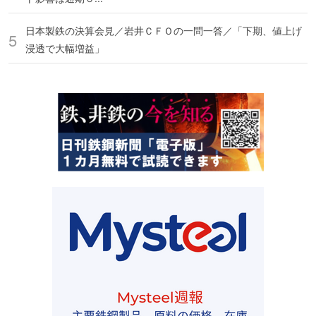
日本製鉄の決算会見／岩井ＣＦＯの一問一答／「下期、値上げ
浸透で大幅増益」