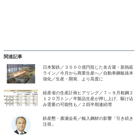
関連記事
日本製鉄／３０００億円投じた名古屋・新熱延
ライン／今月から商業生産へ／自動車鋼板抜本
強化／生産・開発、より高度に
経産省の生産計画ヒアリング／７～９月粗鋼２
１２０万トン／半製品生産が押し上げ、駆け込
み需要の可能性も／２四半期連続増
鉄産懇・廣瀬会長／輸入鋼材の影響「引き続き
注視」