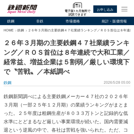
お申し込み
電子版1カ月無料で
試読できます
鉄鋼
非鉄
市場価格
統計・販価情報
HOME
鉄鋼
２６年３月期の主要鉄鋼４７社業績ランキング／ＲＯＳ首位は８年連続
２６年３月期の主要鉄鋼４７社業績ランキ
ング／ＲＯＳ首位は８年連続で大和工業／
経常益、増益企業は５割弱／厳しい環境下
で〝苦戦〟／本紙調べ
鉄鋼
2026/5/28 05:00
鉄鋼新聞調べによる主要鉄鋼メーカー４７社の２０２６年
３月期（一部２５年１２月期）の業績ランキングがまとま
った。２５年度は粗鋼生産が８０３３万トンと記録的な低
水準にとどまるなど厳しい事業環境が続いた。国内需要減
退という逆風の中で、各社は苦戦を強いられた。ただ、コ