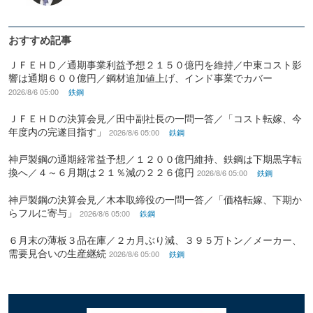
おすすめ記事
ＪＦＥＨＤ／通期事業利益予想２１５０億円を維持／中東コスト影
響は通期６００億円／鋼材追加値上げ、インド事業でカバー
2026/8/6 05:00
鉄鋼
ＪＦＥＨＤの決算会見／田中副社長の一問一答／「コスト転嫁、今
年度内の完遂目指す」
2026/8/6 05:00
鉄鋼
神戸製鋼の通期経常益予想／１２００億円維持、鉄鋼は下期黒字転
換へ／４～６月期は２１％減の２２６億円
2026/8/6 05:00
鉄鋼
神戸製鋼の決算会見／木本取締役の一問一答／「価格転嫁、下期か
らフルに寄与」
2026/8/6 05:00
鉄鋼
６月末の薄板３品在庫／２カ月ぶり減、３９５万トン／メーカー、
需要見合いの生産継続
2026/8/6 05:00
鉄鋼