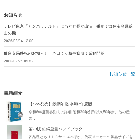
お知らせ
テレビ東京「アンパラレルド」に当社社長が出演 番組では住友金属鉱
山の機...
2026/08/04 12:00
仙台支局移転のお知らせ 本日より新事務所で業務開始
2026/07/21 09:37
お知らせ一覧
書籍紹介
【12/2発売】鉄鋼年鑑 令和7年度版
令和6年度業界動向の詳細 昭和30年創刊以来50年余、他の産
業...
第73版 鉄鋼重量ハンドブック
各品種ともＪＩＳサイズのほか、代表メーカーの製品サイズを