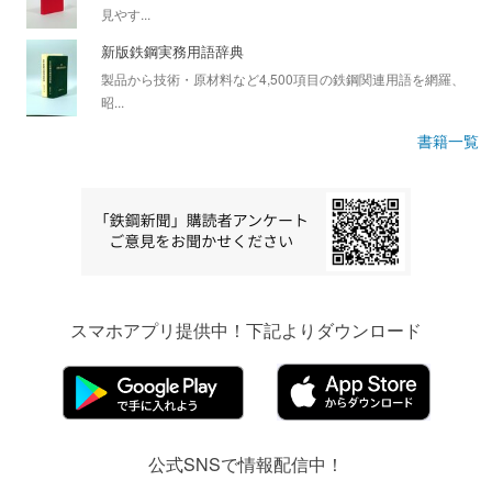
見やす...
新版鉄鋼実務用語辞典
製品から技術・原材料など4,500項目の鉄鋼関連用語を網羅、
昭...
書籍一覧
スマホアプリ提供中！下記よりダウンロード
公式SNSで情報配信中！