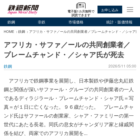
お申し込み
電子版1カ月無料で
試読できます
鉄鋼
非鉄
市場価格
統計・販価情報
HOME
鉄鋼
アフリカ・サファ／ールの共同創業者／プレームチャンド・／シャア氏
アフリカ・サファ／ールの共同創業者／
プレームチャンド・／シャア氏が死去
鉄鋼
2026/5/11 05:00
アフリカで鉄鋼事業を展開し、日本製鉄や伊藤忠丸紅鉄
鋼と関係が深いサファール・グループの共同創業者の一人
であるディラジラール・プレームチャンド・シャア氏＝写
真＝が１日に亡くなった。９６歳だった。 プレームチャ
ンド氏はサファールの創業家、シャア・ファミリーの第一
世代にあたる長老。同氏の息女がチャンダリア家と縁戚関
係を結び、両家でのアフリカ展開を...