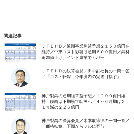
関連記事
ＪＦＥＨＤ／通期事業利益予想２１５０億円を
維持／中東コスト影響は通期６００億円／鋼材
追加値上げ、インド事業でカバー
ＪＦＥＨＤの決算会見／田中副社長の一問一答
／「コスト転嫁、今年度内の完遂目指す」
神戸製鋼の通期経常益予想／１２００億円維
持、鉄鋼は下期黒字転換へ／４～６月期は２
１％減の２２６億円
神戸製鋼の決算会見／木本取締役の一問一答／
「価格転嫁、下期からフルに寄与」