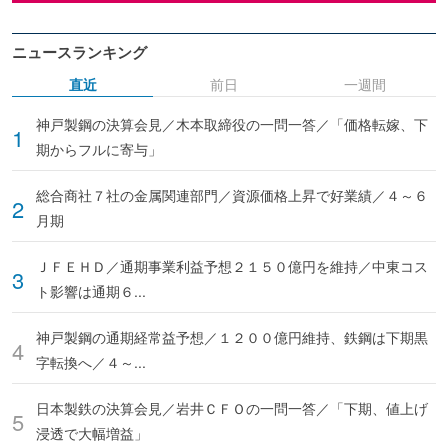
ニュースランキング
直近
前日
一週間
神戸製鋼の決算会見／木本取締役の一問一答／「価格転嫁、下
期からフルに寄与」
総合商社７社の金属関連部門／資源価格上昇で好業績／４～６
月期
ＪＦＥＨＤ／通期事業利益予想２１５０億円を維持／中東コス
ト影響は通期６...
神戸製鋼の通期経常益予想／１２００億円維持、鉄鋼は下期黒
字転換へ／４～...
日本製鉄の決算会見／岩井ＣＦＯの一問一答／「下期、値上げ
浸透で大幅増益」