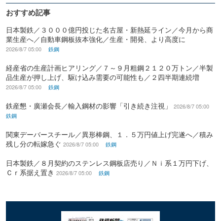
おすすめ記事
日本製鉄／３０００億円投じた名古屋・新熱延ライン／今月から商
業生産へ／自動車鋼板抜本強化／生産・開発、より高度に
2026/8/7 05:00
鉄鋼
経産省の生産計画ヒアリング／７～９月粗鋼２１２０万トン／半製
品生産が押し上げ、駆け込み需要の可能性も／２四半期連続増
2026/8/7 05:00
鉄鋼
鉄産懇・廣瀬会長／輸入鋼材の影響「引き続き注視」
2026/8/7 05:00
鉄鋼
関東デーバースチール／異形棒鋼、１．５万円値上げ完遂へ／積み
残し分の転嫁急ぐ
2026/8/7 05:00
鉄鋼
日本製鉄／８月契約のステンレス鋼板店売り／Ｎｉ系１万円下げ、
Ｃｒ系据え置き
2026/8/7 05:00
鉄鋼