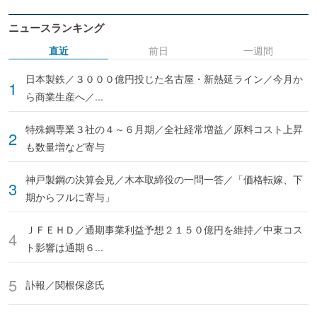
ニュースランキング
直近
前日
一週間
日本製鉄／３０００億円投じた名古屋・新熱延ライン／今月か
ら商業生産へ／...
特殊鋼専業３社の４～６月期／全社経常増益／原料コスト上昇
も数量増など寄与
神戸製鋼の決算会見／木本取締役の一問一答／「価格転嫁、下
期からフルに寄与」
ＪＦＥＨＤ／通期事業利益予想２１５０億円を維持／中東コス
ト影響は通期６...
訃報／関根保彦氏