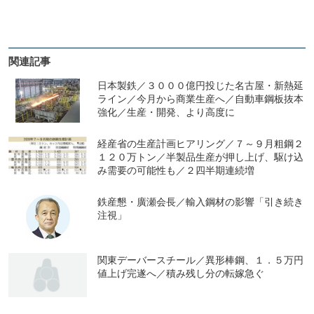
関連記事
日本製鉄／３０００億円投じた名古屋・新熱延
ライン／今月から商業生産へ／自動車鋼板抜本
強化／生産・開発、より高度に
経産省の生産計画ヒアリング／７～９月粗鋼２
１２０万トン／半製品生産が押し上げ、駆け込
み需要の可能性も／２四半期連続増
鉄産懇・廣瀬会長／輸入鋼材の影響「引き続き
注視」
関東デーバースチール／異形棒鋼、１．５万円
値上げ完遂へ／積み残し分の転嫁急ぐ