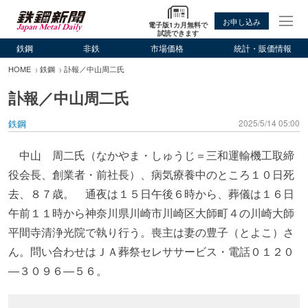
お申し込み
電子版1カ月無料で
試読できます
鉄鋼
非鉄
市場価格
統計・販価情報
HOME
鉄鋼
訃報／中山周二氏
訃報／中山周二氏
鉄鋼
2025/5/14 05:00
中山 周二氏（なかやま・しゅうじ＝三和運輸機工取締
役会長、創業者・前社長）、病気療養中のところ１０日死
去、８７歳。 通夜は１５日午後６時から、葬儀は１６日
午前１１時から神奈川県川崎市川崎区大師町４の川崎大師
平間寺清浄光院で執り行う。喪主は妻の豊子（とよこ）さ
ん。問い合わせはＪＡ葬祭セレササービス・電話０１２０
―３０９６―５６。