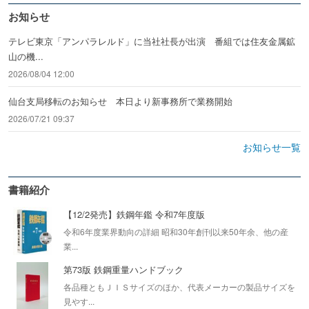
お知らせ
テレビ東京「アンパラレルド」に当社社長が出演 番組では住友金属鉱
山の機...
2026/08/04 12:00
仙台支局移転のお知らせ 本日より新事務所で業務開始
2026/07/21 09:37
お知らせ一覧
書籍紹介
【12/2発売】鉄鋼年鑑 令和7年度版
令和6年度業界動向の詳細 昭和30年創刊以来50年余、他の産
業...
第73版 鉄鋼重量ハンドブック
各品種ともＪＩＳサイズのほか、代表メーカーの製品サイズを
見やす...