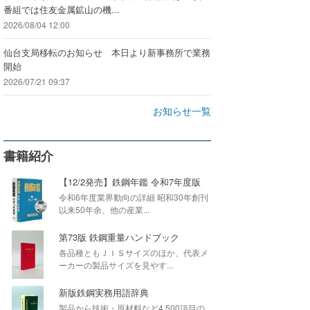
番組では住友金属鉱山の機...
2026/08/04 12:00
仙台支局移転のお知らせ 本日より新事務所で業務
開始
2026/07/21 09:37
お知らせ一覧
書籍紹介
【12/2発売】鉄鋼年鑑 令和7年度版
令和6年度業界動向の詳細 昭和30年創刊
以来50年余、他の産業...
第73版 鉄鋼重量ハンドブック
各品種ともＪＩＳサイズのほか、代表メ
ーカーの製品サイズを見やす...
新版鉄鋼実務用語辞典
製品から技術・原材料など4,500項目の