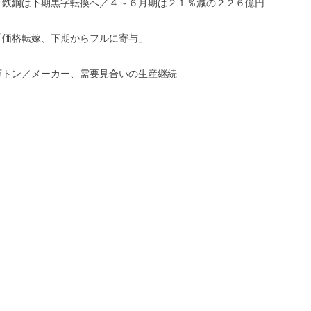
、鉄鋼は下期黒字転換へ／４～６月期は２１％減の２２６億円
「価格転嫁、下期からフルに寄与」
万トン／メーカー、需要見合いの生産継続