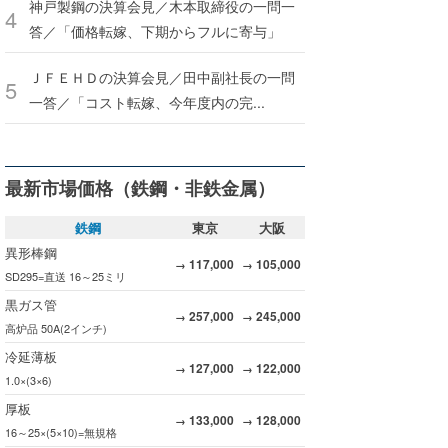
神戸製鋼の決算会見／木本取締役の一問一
答／「価格転嫁、下期からフルに寄与」
ＪＦＥＨＤの決算会見／田中副社長の一問
一答／「コスト転嫁、今年度内の完...
最新市場価格（鉄鋼・非鉄金属）
鉄鋼
東京
大阪
異形棒鋼
117,000
105,000
→
→
SD295=直送 16～25ミリ
黒ガス管
257,000
245,000
→
→
高炉品 50A(2インチ)
冷延薄板
127,000
122,000
→
→
1.0×(3×6)
厚板
133,000
128,000
→
→
16～25×(5×10)=無規格