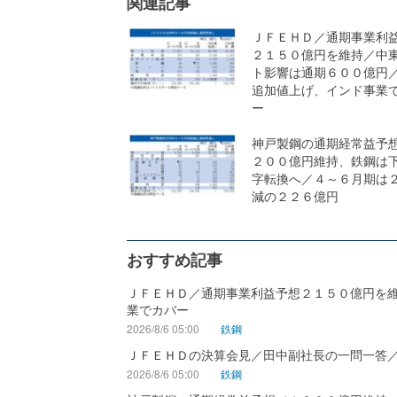
関連記事
ＪＦＥＨＤ／通期事業利
２１５０億円を維持／中
ト影響は通期６００億円
追加値上げ、インド事業
ー
神戸製鋼の通期経常益予
２００億円維持、鉄鋼は
字転換へ／４～６月期は
減の２２６億円
おすすめ記事
ＪＦＥＨＤ／通期事業利益予想２１５０億円を
業でカバー
2026/8/6 05:00
鉄鋼
ＪＦＥＨＤの決算会見／田中副社長の一問一答
2026/8/6 05:00
鉄鋼