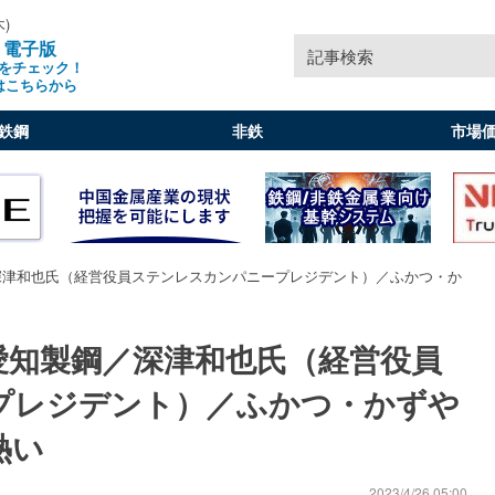
木)
」電子版
記事検索
をチェック！
はこちらから
鉄鋼
非鉄
市場
深津和也氏（経営役員ステンレスカンパニープレジデント）／ふかつ・か
愛知製鋼／深津和也氏（経営役員
プレジデント）／ふかつ・かずや
熱い
2023/4/26 05:00