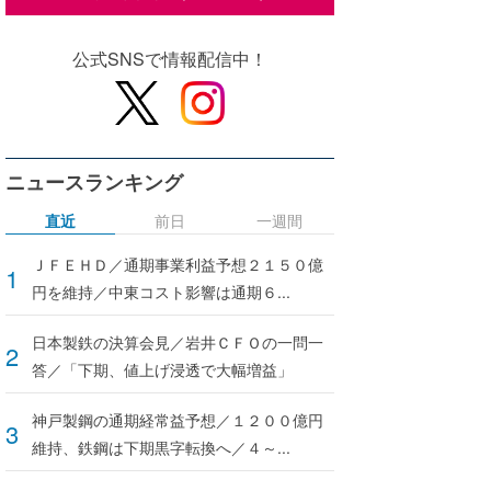
公式SNSで情報配信中！
ニュースランキング
直近
前日
一週間
ＪＦＥＨＤ／通期事業利益予想２１５０億
円を維持／中東コスト影響は通期６...
日本製鉄の決算会見／岩井ＣＦＯの一問一
答／「下期、値上げ浸透で大幅増益」
神戸製鋼の通期経常益予想／１２００億円
維持、鉄鋼は下期黒字転換へ／４～...