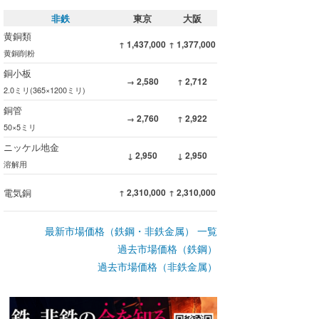
非鉄
東京
大阪
黄銅類
1,437,000
1,377,000
↑
↑
黄銅削粉
銅小板
2,580
2,712
→
↑
2.0ミリ(365×1200ミリ)
銅管
2,760
2,922
→
↑
50×5ミリ
ニッケル地金
2,950
2,950
↓
↓
溶解用
電気銅
2,310,000
2,310,000
↑
↑
最新市場価格（鉄鋼・非鉄金属） 一覧
過去市場価格（鉄鋼）
過去市場価格（非鉄金属）