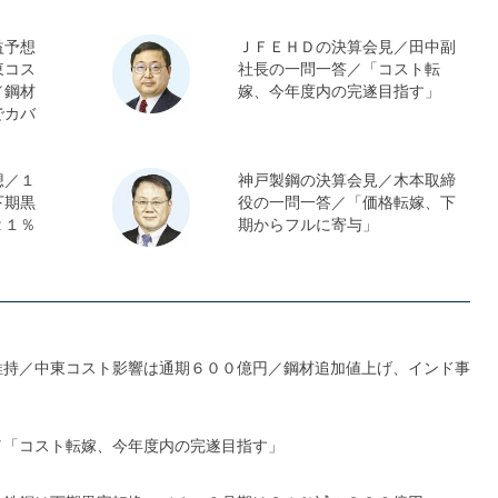
益予想
ＪＦＥＨＤの決算会見／田中副
東コス
社長の一問一答／「コスト転
／鋼材
嫁、今年度内の完遂目指す」
でカバ
想／１
神戸製鋼の決算会見／木本取締
下期黒
役の一問一答／「価格転嫁、下
２１％
期からフルに寄与」
維持／中東コスト影響は通期６００億円／鋼材追加値上げ、インド事
／「コスト転嫁、今年度内の完遂目指す」