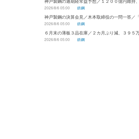
神戸製鋼の通期経常益予想／１２００億円維持
2026/8/6 05:00
鉄鋼
神戸製鋼の決算会見／木本取締役の一問一答／
2026/8/6 05:00
鉄鋼
６月末の薄板３品在庫／２カ月ぶり減、３９５
2026/8/6 05:00
鉄鋼