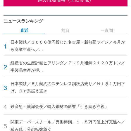
ニュースランキング
直近
前日
一週間
日本製鉄／３０００億円投じた名古屋・新熱延ライン／今月か
ら商業生産へ／...
経産省の生産計画ヒアリング／７～９月粗鋼２１２０万トン／
半製品生産が押...
日本製鉄／８月契約のステンレス鋼板店売り／Ｎｉ系１万円下
げ、Ｃｒ系据え置き
鉄産懇・廣瀬会長／輸入鋼材の影響「引き続き注視」
関東デーバースチール／異形棒鋼、１．５万円値上げ完遂へ／
積み残し分の転嫁急ぐ