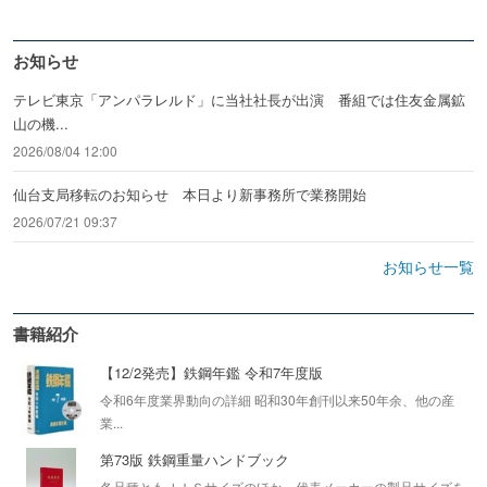
お知らせ
テレビ東京「アンパラレルド」に当社社長が出演 番組では住友金属鉱
山の機...
2026/08/04 12:00
仙台支局移転のお知らせ 本日より新事務所で業務開始
2026/07/21 09:37
お知らせ一覧
書籍紹介
【12/2発売】鉄鋼年鑑 令和7年度版
令和6年度業界動向の詳細 昭和30年創刊以来50年余、他の産
業...
第73版 鉄鋼重量ハンドブック
各品種ともＪＩＳサイズのほか、代表メーカーの製品サイズを