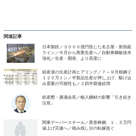
関連記事
日本製鉄／３０００億円投じた名古屋・新熱延
ライン／今月から商業生産へ／自動車鋼板抜本
強化／生産・開発、より高度に
経産省の生産計画ヒアリング／７～９月粗鋼２
１２０万トン／半製品生産が押し上げ、駆け込
み需要の可能性も／２四半期連続増
鉄産懇・廣瀬会長／輸入鋼材の影響「引き続き
注視」
関東デーバースチール／異形棒鋼、１．５万円
値上げ完遂へ／積み残し分の転嫁急ぐ