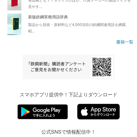
見やす...
新版鉄鋼実務用語辞典
製品から技術・原材料など4,500項目の鉄鋼関連用語を網羅、
昭...
書籍一覧
スマホアプリ提供中！下記よりダウンロード
公式SNSで情報配信中！