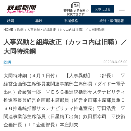
お申し込み
電子版1カ月無料で
試読できます
鉄鋼
非鉄
市場価格
統計・販価情報
HOME
鉄鋼
人事異動と組織改正（カッコ内は旧職）／大同特殊鋼
人事異動と組織改正（カッコ内は旧職）／
大同特殊鋼
鉄鋼
2023/4/4 05:00
大同特殊鋼（４月１日付） 【人事異動】 〈部長〉 ▽
経営企画部主席部員兼関連事業部主席部員（ダイドー電子
出向）斎藤賢一郎 ▽ＥＳＧ推進統括部サステナビリティ
推進室長兼経営企画部主席部員（経営企画部主席部員兼Ｅ
ＳＧ推進統括部サステナビリティ推進室長）守田浩貴 ▽
関連事業部主席部員（日星精工出向）奴田原幸司 ▽技術
企画部長（ＩＴ企画部長）本庄則夫...