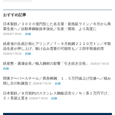
おすすめ記事
日本製鉄／３０００億円投じた名古屋・新熱延ライン／今月から商
業生産へ／自動車鋼板抜本強化／生産・開発、より高度に
2026/8/7 05:00
鉄鋼
経産省の生産計画ヒアリング／７～９月粗鋼２１２０万トン／半製
品生産が押し上げ、駆け込み需要の可能性も／２四半期連続増
2026/8/7 05:00
鉄鋼
鉄産懇・廣瀬会長／輸入鋼材の影響「引き続き注視」
2026/8/7 05:00
鉄鋼
関東デーバースチール／異形棒鋼、１．５万円値上げ完遂へ／積み
残し分の転嫁急ぐ
2026/8/7 05:00
鉄鋼
日本製鉄／８月契約のステンレス鋼板店売り／Ｎｉ系１万円下げ、
Ｃｒ系据え置き
2026/8/7 05:00
鉄鋼