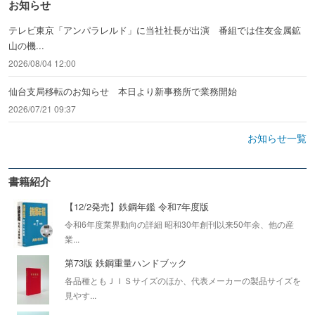
お知らせ
テレビ東京「アンパラレルド」に当社社長が出演 番組では住友金属鉱
山の機...
2026/08/04 12:00
仙台支局移転のお知らせ 本日より新事務所で業務開始
2026/07/21 09:37
お知らせ一覧
書籍紹介
【12/2発売】鉄鋼年鑑 令和7年度版
令和6年度業界動向の詳細 昭和30年創刊以来50年余、他の産
業...
第73版 鉄鋼重量ハンドブック
各品種ともＪＩＳサイズのほか、代表メーカーの製品サイズを
見やす...