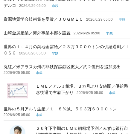
デルコ
2026/6/29 05:00
非鉄
資源地質学会技術賞を受賞／ＪＯＧＭＥＣ
2026/6/29 05:00
非鉄
山崎金属産業／海外事業本部を設置
2026/6/26 05:00
非鉄
世界の１～４月の銅地金需給／２３万９０００トンの供給過剰／Ｉ
ＣＳＧ
2026/6/26 05:00
非鉄
丸紅／米アラスカ州の非鉄探鉱鉱区拡大／約２億円を追加拠出
2026/6/25 05:00
非鉄
ＬＭＥ／アルミ相場、３カ月ぶり安値圏／供給懸
念後退で右肩下がり
2026/6/25 05:00
非鉄
世界の５月アルミ生産／１．８％減、５９３万６０００トン
2026/6/25 05:00
非鉄
２６年下半期のＬＭＥ銅相場予測／みずほ銀行市