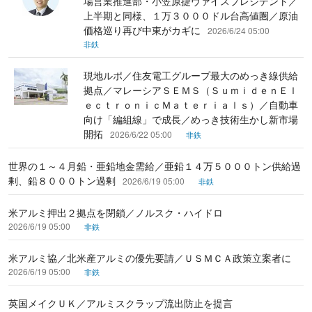
場営業推進部・小笠原捷ヴァイスプレジデント／
上半期と同様、１万３０００ドル台高値圏／原油
価格巡り再び中東がカギに
2026/6/24 05:00
非鉄
現地ルポ／住友電工グループ最大のめっき線供給
拠点／マレーシアＳＥＭＳ（ＳｕｍｉｄｅｎＥｌ
ｅｃｔｒｏｎｉｃＭａｔｅｒｉａｌｓ）／自動車
向け「編組線」で成長／めっき技術生かし新市場
開拓
2026/6/22 05:00
非鉄
世界の１～４月鉛・亜鉛地金需給／亜鉛１４万５０００トン供給過
剰、鉛８０００トン過剰
2026/6/19 05:00
非鉄
米アルミ押出２拠点を閉鎖／ノルスク・ハイドロ
2026/6/19 05:00
非鉄
米アルミ協／北米産アルミの優先要請／ＵＳＭＣＡ政策立案者に
2026/6/19 05:00
非鉄
英国メイクＵＫ／アルミスクラップ流出防止を提言