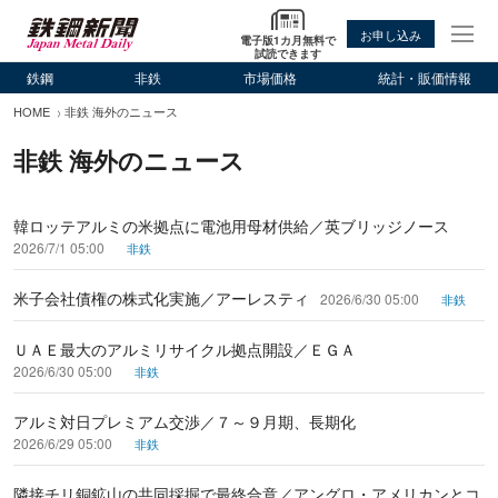
お申し込み
電子版1カ月無料で
試読できます
鉄鋼
非鉄
市場価格
統計・販価情報
HOME
非鉄 海外のニュース
非鉄 海外のニュース
韓ロッテアルミの米拠点に電池用母材供給／英ブリッジノース
2026/7/1 05:00
非鉄
米子会社債権の株式化実施／アーレスティ
2026/6/30 05:00
非鉄
ＵＡＥ最大のアルミリサイクル拠点開設／ＥＧＡ
2026/6/30 05:00
非鉄
アルミ対日プレミアム交渉／７～９月期、長期化
2026/6/29 05:00
非鉄
隣接チリ銅鉱山の共同採掘で最終合意／アングロ・アメリカンとコ