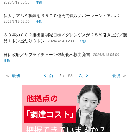
2026/6/19 05:00
非鉄
仏大手アルミ製錬を３５００億円で買収／バーレーン・アルバ
2026/6/19 05:00
非鉄
３０年のＣＯ２排出量削減目標／グレンゲスが２５％引き上げ／製
品１トン当たり３トン
2026/6/19 05:00
非鉄
日伊政府／サプライチェーン強靭化へ協力覚書
2026/6/18 05:00
非鉄
最初
前
2
158
次
最後