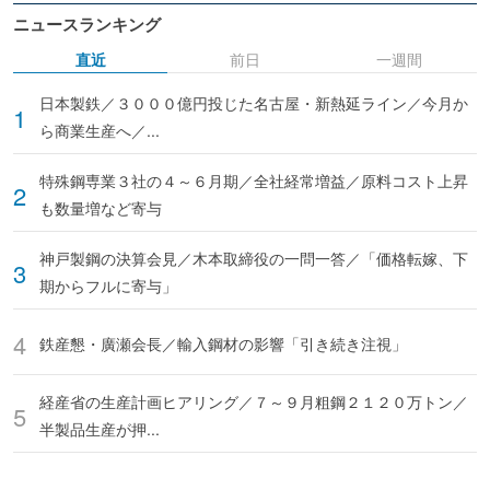
ニュースランキング
直近
前日
一週間
日本製鉄／３０００億円投じた名古屋・新熱延ライン／今月か
ら商業生産へ／...
特殊鋼専業３社の４～６月期／全社経常増益／原料コスト上昇
も数量増など寄与
神戸製鋼の決算会見／木本取締役の一問一答／「価格転嫁、下
期からフルに寄与」
鉄産懇・廣瀬会長／輸入鋼材の影響「引き続き注視」
経産省の生産計画ヒアリング／７～９月粗鋼２１２０万トン／
半製品生産が押...