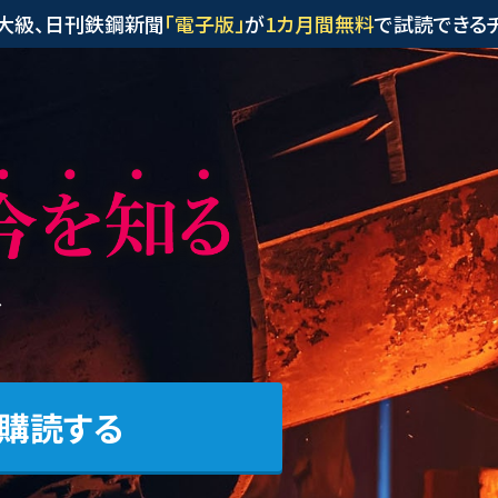
大級、日刊鉄鋼新聞
「電子版」
が
1カ月間無料
で試読できるチ
、
で購読する